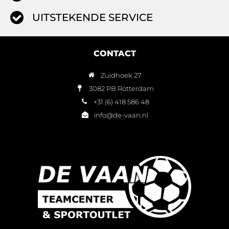
UITSTEKENDE SERVICE
CONTACT
Zuidhoek 27
3082 PB Rotterdam
+31 (6) 418 586 48
info@de-vaan.nl