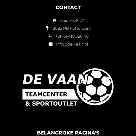
CONTACT
Zuidhoek 27
3082 PB Rotterdam
+31 (6) 418 586 48
info@de-vaan.nl
BELANGRIJKE PAGINA'S