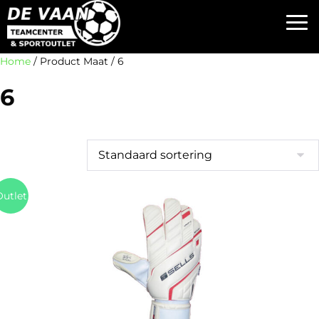
Home
/ Product Maat / 6
6
utlet