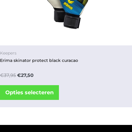
Keepers
Erima skinator protect black curacao
€
37,95
€
27,50
Opties selecteren