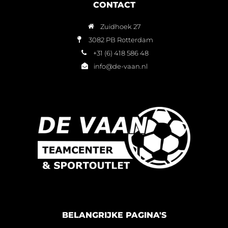
CONTACT
Zuidhoek 27
3082 PB Rotterdam
+31 (6) 418 586 48
info@de-vaan.nl
BELANGRIJKE PAGINA'S