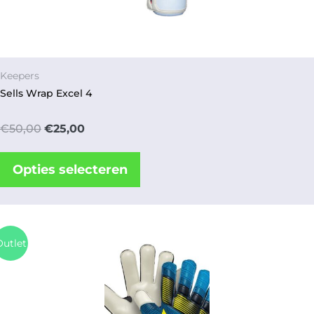
Keepers
Sells Wrap Excel 4
€
50,00
€
25,00
Opties selecteren
utlet