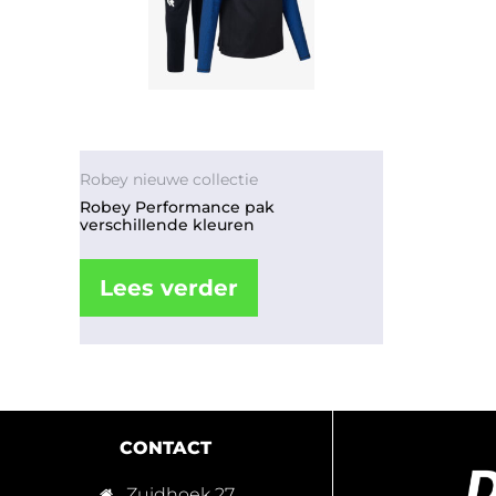
Robey nieuwe collectie
Robey Performance pak
verschillende kleuren
Lees verder
CONTACT
Zuidhoek 27