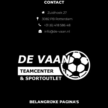
CONTACT
Zuidhoek 27
3082 PB Rotterdam
+31 (6) 418 586 48
info@de-vaan.nl
BELANGRIJKE PAGINA'S